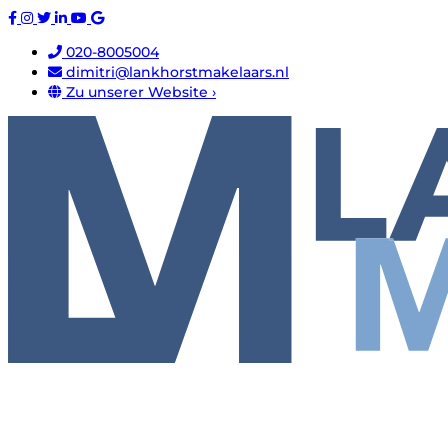
020-8005004
dimitri@lankhorstmakelaars.nl
Zu unserer Website ›