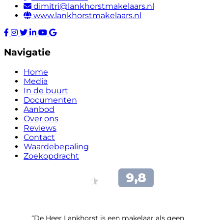
dimitri@lankhorstmakelaars.nl
www.lankhorstmakelaars.nl
Navigatie
Home
Media
In de buurt
Documenten
Aanbod
Over ons
Reviews
Contact
Waardebepaling
Zoekopdracht
“De Heer Lankhorst is een makelaar als geen