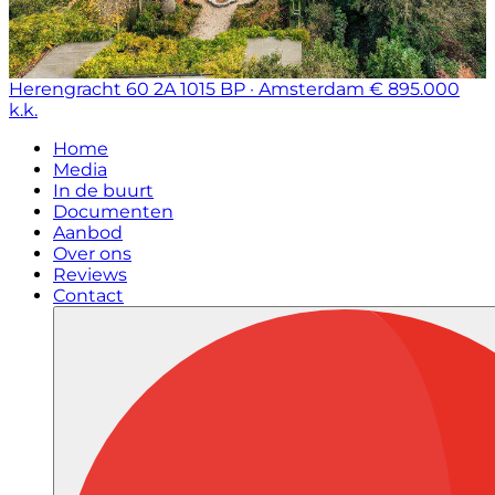
Herengracht 60 2A
1015 BP · Amsterdam
€ 895.000
k.k.
Home
Media
In de buurt
Documenten
Aanbod
Over ons
Reviews
Contact