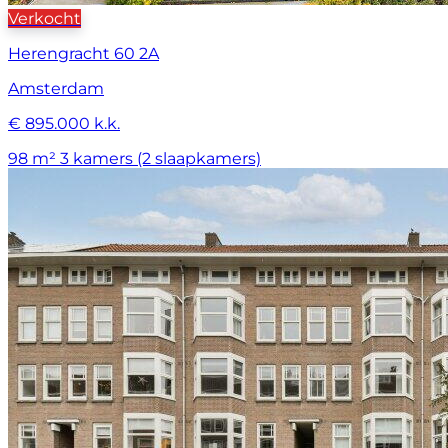
Verkocht
Herengracht 60 2A
Amsterdam
€ 895.000 k.k.
98 m²
3 kamers (2 slaapkamers)