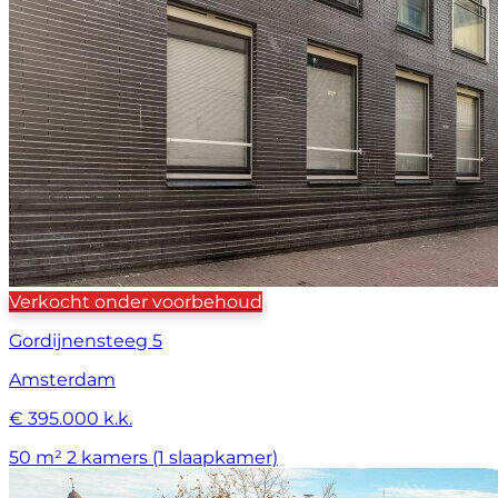
Verkocht onder voorbehoud
Gordijnensteeg 5
Amsterdam
€ 395.000 k.k.
50 m²
2 kamers (1 slaapkamer)