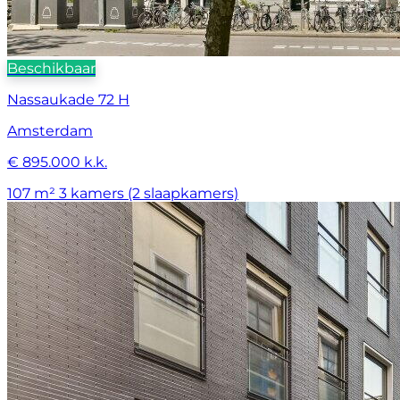
Beschikbaar
Nassaukade 72 H
Amsterdam
€ 895.000 k.k.
107 m²
3 kamers (2 slaapkamers)