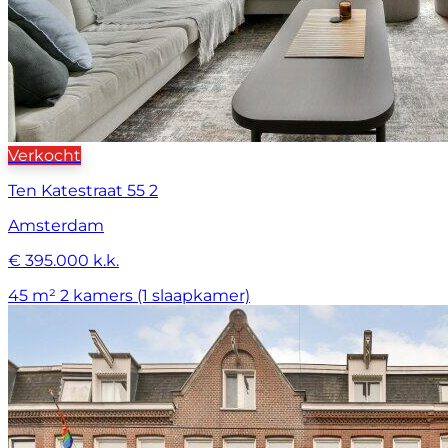
Verkocht
Ten Katestraat 55 2
Amsterdam
€ 395.000 k.k.
45 m²
2 kamers (1 slaapkamer)