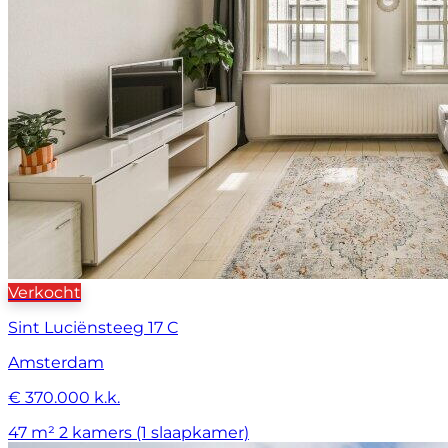
Verkocht
Sint Luciënsteeg 17 C
Amsterdam
€ 370.000 k.k.
47 m²
2 kamers (1 slaapkamer)