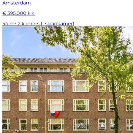
Amsterdam
€ 395.000 k.k.
54 m²
2 kamers (1 slaapkamer)