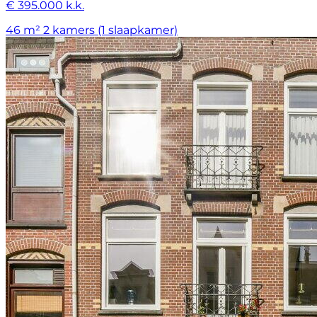
€ 395.000 k.k.
46 m²
2 kamers (1 slaapkamer)